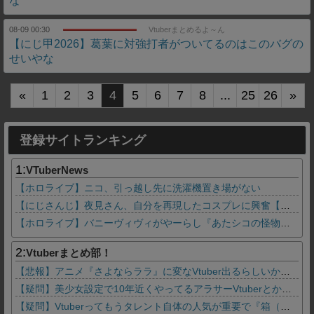
な
08-09 00:30
Vtuberまとめるよ～ん
【にじ甲2026】葛葉に対強打者がついてるのはこのバグの
せいやな
«
1
2
3
4
5
6
7
8
...
25
26
»
登録サイトランキング
1:
VTuberNews
【ホロライブ】ニコ、引っ越し先に洗濯機置き場がない
【にじさんじ】夜見さん、自分を再現したコスプレに興奮【コスサミ2026】
【ホロライブ】バニーヴィヴィがやーらし『あたシコの怪物』『（やらしいのは）お前じゃい！』
2:
Vtuberまとめ部！
【悲報】アニメ『さよならララ』に変なVtuber出るらしいから2話見れないんだけど…
【疑問】美少女設定で10年近くやってるアラサーVtuberとか痛いとしか思えないんだが興奮するもんなの？
【疑問】Vtuberってもうタレント自体の人気が重要で『箱（事務所）』の優劣で語る時代じゃなくなってね？