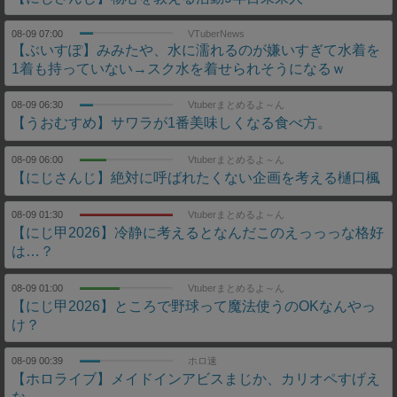
08-09 07:00
VTuberNews
【ぶいすぽ】みみたや、水に濡れるのが嫌いすぎて水着を
1着も持っていない→スク水を着せられそうになるｗ
08-09 06:30
Vtuberまとめるよ～ん
【うおむすめ】サワラが1番美味しくなる食べ方。
08-09 06:00
Vtuberまとめるよ～ん
【にじさんじ】絶対に呼ばれたくない企画を考える樋口楓
08-09 01:30
Vtuberまとめるよ～ん
【にじ甲2026】冷静に考えるとなんだこのえっっっな格好
は…？
08-09 01:00
Vtuberまとめるよ～ん
【にじ甲2026】ところで野球って魔法使うのOKなんやっ
け？
08-09 00:39
ホロ速
【ホロライブ】メイドインアビスまじか、カリオペすげえ