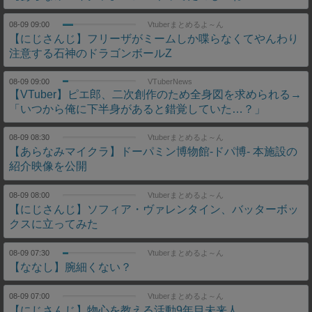
08-09 09:00
Vtuberまとめるよ～ん
【にじさんじ】フリーザがミームしか喋らなくてやんわり
注意する石神のドラゴンボールZ
08-09 09:00
VTuberNews
【VTuber】ピエ郎、二次創作のため全身図を求められる→
「いつから俺に下半身があると錯覚していた…？」
08-09 08:30
Vtuberまとめるよ～ん
【あらなみマイクラ】ドーパミン博物館-ドパ博- 本施設の
紹介映像を公開
08-09 08:00
Vtuberまとめるよ～ん
【にじさんじ】ソフィア・ヴァレンタイン、バッターボッ
クスに立ってみた
08-09 07:30
Vtuberまとめるよ～ん
【ななし】腕細くない？
08-09 07:00
Vtuberまとめるよ～ん
【にじさんじ】物心を教える活動9年目未来人