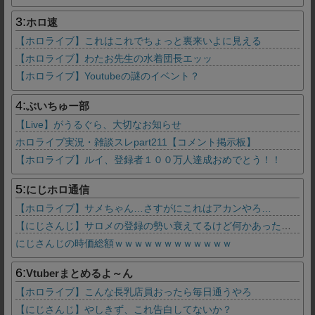
3:
ホロ速
【ホロライブ】これはこれでちょっと裏来いよに見える
【ホロライブ】わたお先生の水着団長エッッ
【ホロライブ】Youtubeの謎のイベント？
4:
ぶいちゅー部
【Live】がうるぐら、大切なお知らせ
ホロライブ実況・雑談スレpart211【コメント掲示板】
【ホロライブ】ルイ、登録者１００万人達成おめでとう！！
5:
にじホロ通信
【ホロライブ】サメちゃん…さすがにこれはアカンやろ…
【にじさんじ】サロメの登録の勢い衰えてるけど何かあったの？
にじさんじの時価総額ｗｗｗｗｗｗｗｗｗｗｗｗ
6:
Vtuberまとめるよ～ん
【ホロライブ】こんな長乳店員おったら毎日通うやろ
【にじさんじ】やしきず、これ告白してないか？