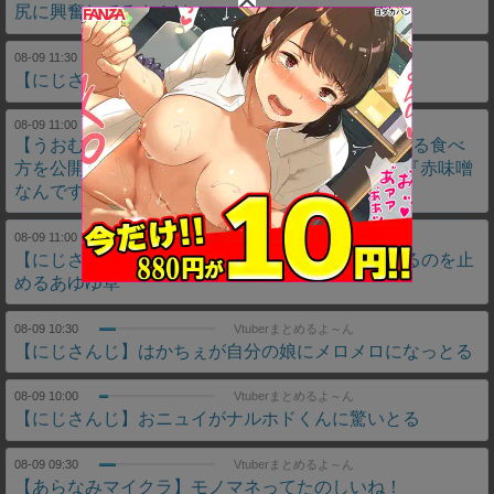
尻に興奮してるやんけ
08-09 11:30
Vtuberまとめるよ～ん
【にじさんじ】社「ヤバいこれ 闇のゲーム」
08-09 11:00
VTuberNews
【うおむすめ】ニジマス、サワラが1番美味しくなる食べ
方を公開『西京焼きめっっっちゃ美味いよね！』『赤味噌
なんですね』
08-09 11:00
Vtuberまとめるよ～ん
【にじさんじ】ののはがヴァロやlolをやろうとするのを止
めるあゆゆ草
08-09 10:30
Vtuberまとめるよ～ん
【にじさんじ】はかちぇが自分の娘にメロメロになっとる
08-09 10:00
Vtuberまとめるよ～ん
【にじさんじ】おニュイがナルホドくんに驚いとる
08-09 09:30
Vtuberまとめるよ～ん
【あらなみマイクラ】モノマネってたのしいね！