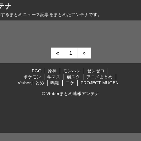
ンテナ
に関するまとめニュース記事をまとめたアンテナです。
«
1
»
FGO
原神
モンハン
ゼンゼロ
ポケモン
学マス
崩スタ
アニメまとめ
Vtuberまとめ
鳴潮
ニケ
PROJECT MUGEN
© Vtuberまとめ速報アンテナ