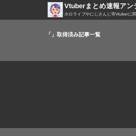
Vtuberまとめ速報ア
ホロライブやにじさんじ等Vtuber
「」取得済み記事一覧